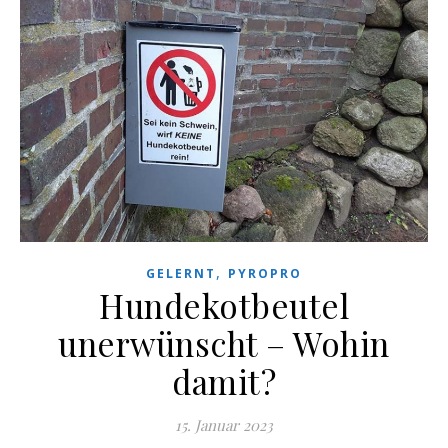
,
GELERNT
PYROPRO
Hundekotbeutel
unerwünscht – Wohin
damit?
15. Januar 2023