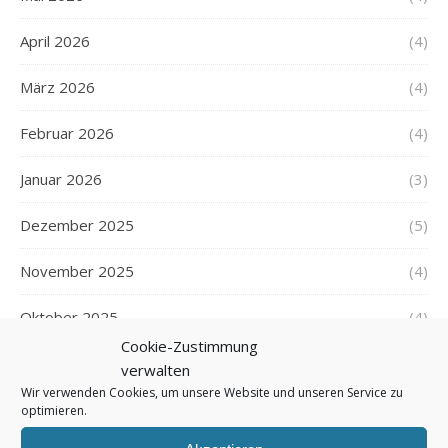
April 2026
(4)
März 2026
(4)
Februar 2026
(4)
Januar 2026
(3)
Dezember 2025
(5)
November 2025
(4)
Oktober 2025
(4)
Cookie-Zustimmung
September 2025
(5)
verwalten
Wir verwenden Cookies, um unsere Website und unseren Service zu
August 2025
(5)
optimieren.