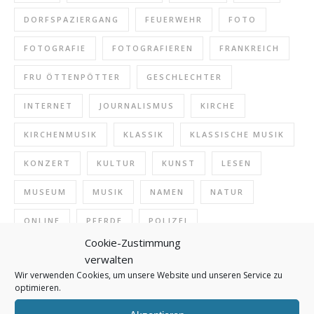
DORFSPAZIERGANG
FEUERWEHR
FOTO
FOTOGRAFIE
FOTOGRAFIEREN
FRANKREICH
FRU ÖTTENPÖTTER
GESCHLECHTER
INTERNET
JOURNALISMUS
KIRCHE
KIRCHENMUSIK
KLASSIK
KLASSISCHE MUSIK
KONZERT
KULTUR
KUNST
LESEN
MUSEUM
MUSIK
NAMEN
NATUR
ONLINE
PFERDE
POLIZEI
Cookie-Zustimmung
POLIZEIDEUTSCH
PRESSE
REDAKTION
verwalten
Wir verwenden Cookies, um unsere Website und unseren Service zu
REISEN
REITEN
SCHREIBEN
SCHULE
optimieren.
SPRACHE
STIL
STRASSENVERKEHR