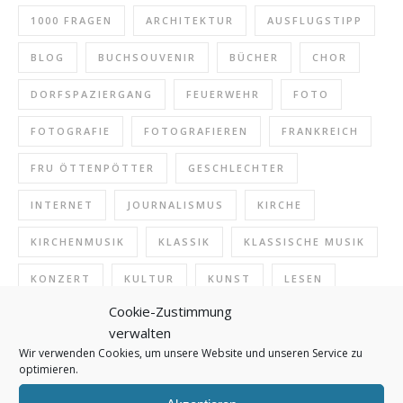
1000 FRAGEN
ARCHITEKTUR
AUSFLUGSTIPP
BLOG
BUCHSOUVENIR
BÜCHER
CHOR
DORFSPAZIERGANG
FEUERWEHR
FOTO
FOTOGRAFIE
FOTOGRAFIEREN
FRANKREICH
FRU ÖTTENPÖTTER
GESCHLECHTER
INTERNET
JOURNALISMUS
KIRCHE
KIRCHENMUSIK
KLASSIK
KLASSISCHE MUSIK
KONZERT
KULTUR
KUNST
LESEN
Cookie-Zustimmung
MUSEUM
MUSIK
NAMEN
NATUR
verwalten
Wir verwenden Cookies, um unsere Website und unseren Service zu
ONLINE
PFERDE
POLIZEI
optimieren.
POLIZEIDEUTSCH
PRESSE
REDAKTION