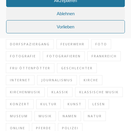
Akzeptieren
SCHLAGWÖRTER
Ablehnen
1000 FRAGEN
ARCHITEKTUR
AUSFLUGSTIPP
Vorlieben
BLOG
BUCHSOUVENIR
BÜCHER
CHOR
DORFSPAZIERGANG
FEUERWEHR
FOTO
FOTOGRAFIE
FOTOGRAFIEREN
FRANKREICH
FRU ÖTTENPÖTTER
GESCHLECHTER
INTERNET
JOURNALISMUS
KIRCHE
KIRCHENMUSIK
KLASSIK
KLASSISCHE MUSIK
KONZERT
KULTUR
KUNST
LESEN
MUSEUM
MUSIK
NAMEN
NATUR
ONLINE
PFERDE
POLIZEI