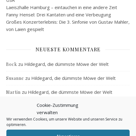
USA
Laeiszhalle Hamburg – eintauchen in eine andere Zeit
Fanny Hensel: Drei Kantaten und eine Verbeugung
Großes Konzerterlebnis: Die 3. Sinfonie von Gustav Mahler,
von Laien gespielt
NEUESTE KOMMENTARE
zu
Hildegard, die dümmste Möwe der Welt
Bock
zu
Hildegard, die dümmste Möwe der Welt
Susanne
zu
Hildegard, die dümmste Möwe der Welt
Martin
Cookie-Zustimmung
zu
Von der Kunst, einen Pfau zu halten
Jule
verwalten
Wir verwenden Cookies, um unsere Website und unseren Service zu
zu
Von der Kunst, einen Pfau zu halten
Susanne
optimieren.