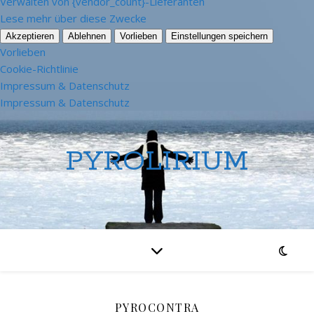
Verwalten von {vendor_count}-Lieferanten
Lese mehr über diese Zwecke
Akzeptieren
Ablehnen
Vorlieben
Einstellungen speichern
Vorlieben
Cookie-Richtlinie
Impressum & Datenschutz
Impressum & Datenschutz
PYROLIRIUM
PYROCONTRA