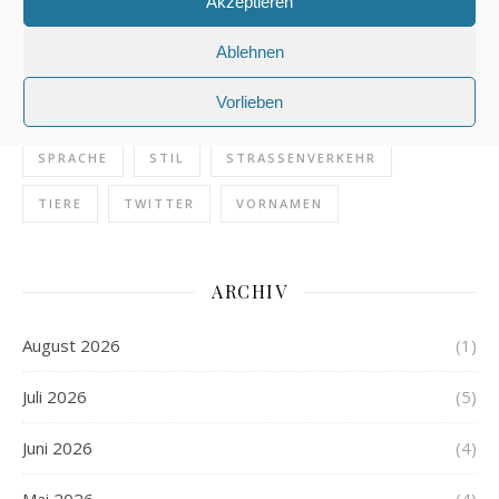
Akzeptieren
ONLINE
PFERDE
POLIZEI
Ablehnen
POLIZEIDEUTSCH
PRESSE
REDAKTION
Vorlieben
REISEN
REITEN
SCHREIBEN
SCHULE
SPRACHE
STIL
STRASSENVERKEHR
TIERE
TWITTER
VORNAMEN
ARCHIV
August 2026
(1)
Juli 2026
(5)
Juni 2026
(4)