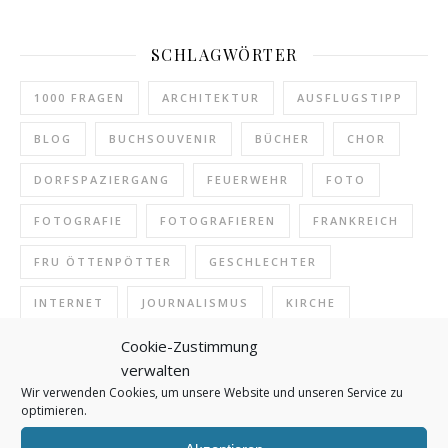
SCHLAGWÖRTER
1000 FRAGEN
ARCHITEKTUR
AUSFLUGSTIPP
BLOG
BUCHSOUVENIR
BÜCHER
CHOR
DORFSPAZIERGANG
FEUERWEHR
FOTO
FOTOGRAFIE
FOTOGRAFIEREN
FRANKREICH
FRU ÖTTENPÖTTER
GESCHLECHTER
INTERNET
JOURNALISMUS
KIRCHE
Cookie-Zustimmung
KIRCHENMUSIK
KLASSIK
KLASSISCHE MUSIK
verwalten
KONZERT
KULTUR
KUNST
LESEN
Wir verwenden Cookies, um unsere Website und unseren Service zu
optimieren.
MUSEUM
MUSIK
NAMEN
NATUR