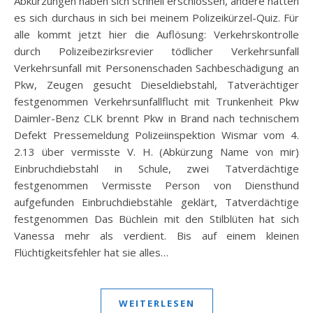
Abkürzungen haben sich schnell erschlossen, andere hatten
es sich durchaus in sich bei meinem Polizeikürzel-Quiz. Für
alle kommt jetzt hier die Auflösung: Verkehrskontrolle
durch Polizeibezirksrevier tödlicher Verkehrsunfall
Verkehrsunfall mit Personenschaden Sachbeschädigung an
Pkw, Zeugen gesucht Dieseldiebstahl, Tatverächtiger
festgenommen Verkehrsunfallflucht mit Trunkenheit Pkw
Daimler-Benz CLK brennt Pkw in Brand nach technischem
Defekt Pressemeldung Polizeiinspektion Wismar vom 4.
2.13 über vermisste V. H. (Abkürzung Name von mir)
Einbruchdiebstahl in Schule, zwei Tatverdächtige
festgenommen Vermisste Person von Diensthund
aufgefunden Einbruchdiebstähle geklärt, Tatverdächtige
festgenommen Das Büchlein mit den Stilblüten hat sich
Vanessa mehr als verdient. Bis auf einem kleinen
Flüchtigkeitsfehler hat sie alles…
WEITERLESEN