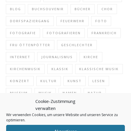
BLOG
BUCHSOUVENIR
BÜCHER
CHOR
DORFSPAZIERGANG
FEUERWEHR
FOTO
FOTOGRAFIE
FOTOGRAFIEREN
FRANKREICH
FRU ÖTTENPÖTTER
GESCHLECHTER
INTERNET
JOURNALISMUS
KIRCHE
KIRCHENMUSIK
KLASSIK
KLASSISCHE MUSIK
KONZERT
KULTUR
KUNST
LESEN
MUSEUM
MUSIK
NAMEN
NATUR
Cookie-Zustimmung
ONLINE
PFERDE
POLIZEI
verwalten
Wir verwenden Cookies, um unsere Website und unseren Service zu
POLIZEIDEUTSCH
PRESSE
REDAKTION
optimieren.
REISEN
REITEN
SCHREIBEN
SCHULE