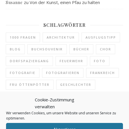
zu
Von der Kunst, einen Pfau zu halten
Susanne
SCHLAGWÖRTER
1000 FRAGEN
ARCHITEKTUR
AUSFLUGSTIPP
BLOG
BUCHSOUVENIR
BÜCHER
CHOR
DORFSPAZIERGANG
FEUERWEHR
FOTO
FOTOGRAFIE
FOTOGRAFIEREN
FRANKREICH
FRU ÖTTENPÖTTER
GESCHLECHTER
INTERNET
JOURNALISMUS
KIRCHE
Cookie-Zustimmung
verwalten
KIRCHENMUSIK
KLASSIK
KLASSISCHE MUSIK
Wir verwenden Cookies, um unsere Website und unseren Service zu
optimieren.
KONZERT
KULTUR
KUNST
LESEN