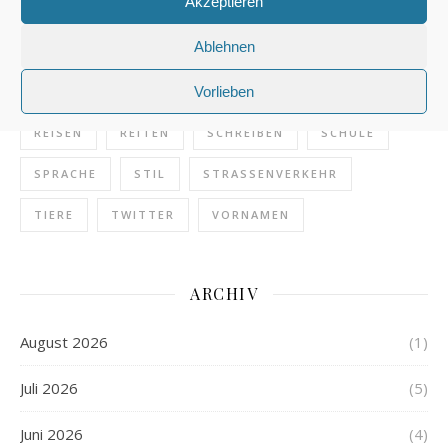
Akzeptieren
MUSEUM
MUSIK
NAMEN
NATUR
Ablehnen
ONLINE
PFERDE
POLIZEI
Vorlieben
POLIZEIDEUTSCH
PRESSE
REDAKTION
REISEN
REITEN
SCHREIBEN
SCHULE
SPRACHE
STIL
STRASSENVERKEHR
TIERE
TWITTER
VORNAMEN
ARCHIV
August 2026
(1)
Juli 2026
(5)
Juni 2026
(4)