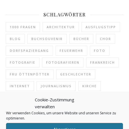
SCHLAGWÖRTER
1000 FRAGEN
ARCHITEKTUR
AUSFLUGSTIPP
BLOG
BUCHSOUVENIR
BÜCHER
CHOR
DORFSPAZIERGANG
FEUERWEHR
FOTO
FOTOGRAFIE
FOTOGRAFIEREN
FRANKREICH
FRU ÖTTENPÖTTER
GESCHLECHTER
INTERNET
JOURNALISMUS
KIRCHE
KIRCHENMUSIK
KLASSIK
KLASSISCHE MUSIK
Cookie-Zustimmung
verwalten
KONZERT
KULTUR
KUNST
LESEN
Wir verwenden Cookies, um unsere Website und unseren Service zu
optimieren.
MUSEUM
MUSIK
NAMEN
NATUR