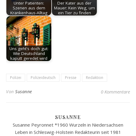
Unter Patienten:
Der Kater aus der
Szenen aus dem
Mauer: Kein Weg, um
Krankenhaus-Alltag
ein Tier zu finden
Uns geht's doch gut:
Wie Deutschland
kaputt geredet wird
Polizei
Polizeideutsch
Presse
Redaktion
Von
Susanne
0 Kommentare
SUSANNE
Susanne Peyronnet *1960 Wurzeln in Niedersachsen
Leben in Schleswig-Holstein Redakteurin seit 1981