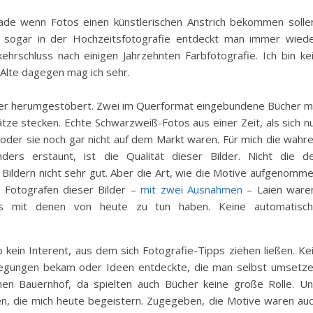
ade wenn Fotos einen künstlerischen Anstrich bekommen solle
r sogar in der Hochzeitsfotografie entdeckt man immer wied
hrschluss nach einigen Jahrzehnten Farbfotografie. Ich bin ke
Alte dagegen mag ich sehr.
tter herumgestöbert. Zwei im Querformat eingebundene Bücher m
ze stecken. Echte Schwarzweiß-Fotos aus einer Zeit, als sich n
oder sie noch gar nicht auf dem Markt waren. Für mich die wahr
rs erstaunt, ist die Qualität dieser Bilder. Nicht die d
Bildern nicht sehr gut. Aber die Art, wie die Motive aufgenomm
e Fotografen dieser Bilder –
mit zwei Ausnahmen
– Laien ware
ts mit denen von heute zu tun haben. Keine automatisc
ein Interent, aus dem sich Fotografie-Tipps ziehen ließen. Ke
regungen bekam oder Ideen entdeckte, die man selbst umsetz
nen Bauernhof, da spielten auch Bücher keine große Rolle. U
n, die mich heute begeistern. Zugegeben, die Motive waren au