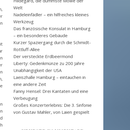
Hildegard, die dümmste Möwe der
Welt
n,
Nadeleinfädler – ein hilfreiches kleines
er
Werkzeug
in
Das französische Konsulat in Hamburg
– ein besonderes Gebäude
Kurzer Spaziergang durch die Schmidt-
it
Rottluff-Allee
ur
Der versteckte Erdbeermond
en
Liberty: Gedenkmünze zu 200 Jahre
er
Unabhängigkeit der USA
en
Laeiszhalle Hamburg – eintauchen in
n,
eine andere Zeit
he
Fanny Hensel: Drei Kantaten und eine
Verbeugung
in
Großes Konzerterlebnis: Die 3. Sinfonie
en
von Gustav Mahler, von Laien gespielt
nd
ch