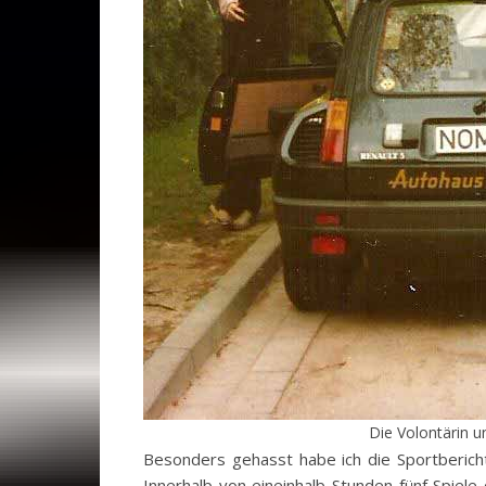
Die Volontärin u
Besonders gehasst habe ich die Sportberich
Innerhalb von eineinhalb Stunden fünf Spiele 