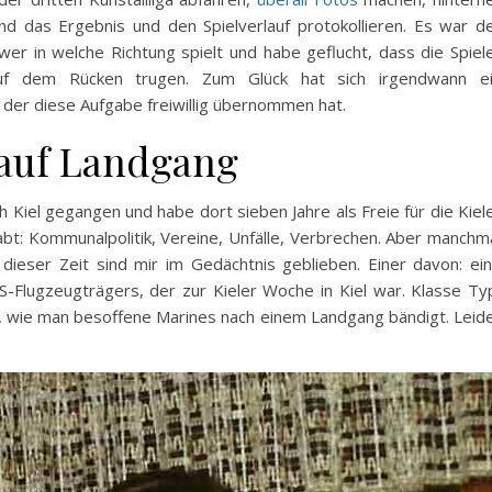
nd das Ergebnis und den Spielverlauf protokollieren. Es war d
 wer in welche Richtung spielt und habe geflucht, dass die Spiel
f dem Rücken trugen. Zum Glück hat sich irgendwann e
der diese Aufgabe freiwillig übernommen hat.
 auf Landgang
 Kiel gegangen und habe dort sieben Jahre als Freie für die Kiel
bt: Kommunalpolitik, Vereine, Unfälle, Verbrechen. Aber manchm
dieser Zeit sind mir im Gedächtnis geblieben. Einer davon: ei
S-Flugzeugträgers, der zur Kieler Woche in Kiel war. Klasse Ty
r, wie man besoffene Marines nach einem Landgang bändigt. Leid