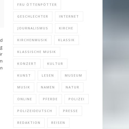
FRU ÖTTENPÖTTER
em
GESCHLECHTER
INTERNET
JOURNALISMUS
KIRCHE
nd
KIRCHENMUSIK
KLASSIK
ng
KLASSISCHE MUSIK
ür
am
KONZERT
KULTUR
en
KUNST
LESEN
MUSEUM
MUSIK
NAMEN
NATUR
ONLINE
PFERDE
POLIZEI
POLIZEIDEUTSCH
PRESSE
REDAKTION
REISEN