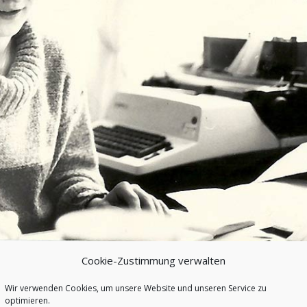
er Schlafzimmerblick ist Zufall, weil ich gerade hochgeguckt habe.
Cookie-Zustimmung verwalten
 Wasser. Ich kann mich noch gut an meine erste Meldung erinner
 wurde auf Schreibmaschine, redigiert auf Papier, die Schlagzeil
Wir verwenden Cookies, um unsere Website und unseren Service zu
optimieren.
röße ausgezählt werden, damit sie passten. Leerschläge nic