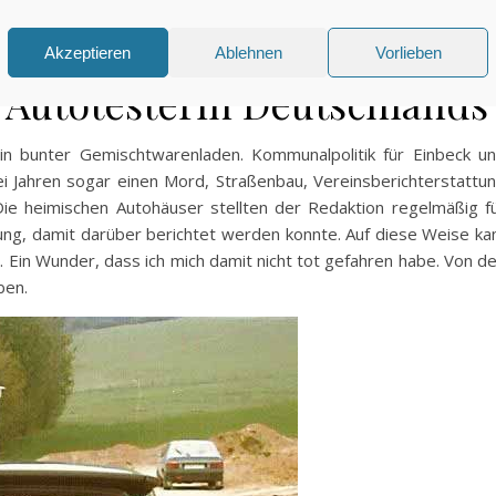
ber an den durften nur die Setzer ran. Erst später, nach mein
 ich selbst Texte direkt ins System geschrieben.
Akzeptieren
Ablehnen
Vorlieben
 Autotesterin Deutschlands
in bunter Gemischtwarenladen. Kommunalpolitik für Einbeck u
wei Jahren sogar einen Mord, Straßenbau, Vereinsberichterstattu
ie heimischen Autohäuser stellten der Redaktion regelmäßig f
ung, damit darüber berichtet werden konnte. Auf diese Weise k
. Ein Wunder, dass ich mich damit nicht tot gefahren habe. Von d
ben.