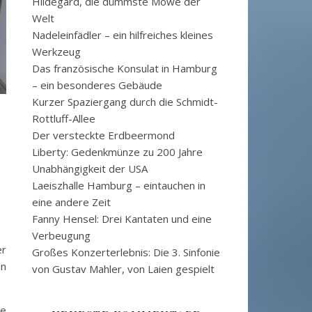
Hildegard, die dümmste Möwe der
Welt
Nadeleinfädler – ein hilfreiches kleines
Werkzeug
Das französische Konsulat in Hamburg
– ein besonderes Gebäude
Kurzer Spaziergang durch die Schmidt-
Rottluff-Allee
Der versteckte Erdbeermond
Liberty: Gedenkmünze zu 200 Jahre
Unabhängigkeit der USA
Laeiszhalle Hamburg – eintauchen in
eine andere Zeit
Fanny Hensel: Drei Kantaten und eine
Verbeugung
er
Großes Konzerterlebnis: Die 3. Sinfonie
en
von Gustav Mahler, von Laien gespielt
he