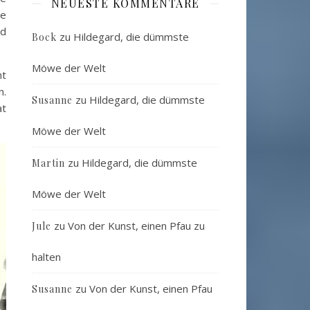
NEUESTE KOMMENTARE
ne
nd
zu
Hildegard, die dümmste
Bock
Möwe der Welt
ht
n.
zu
Hildegard, die dümmste
Susanne
at
Möwe der Welt
zu
Hildegard, die dümmste
Martin
Möwe der Welt
zu
Von der Kunst, einen Pfau zu
Jule
halten
zu
Von der Kunst, einen Pfau
Susanne