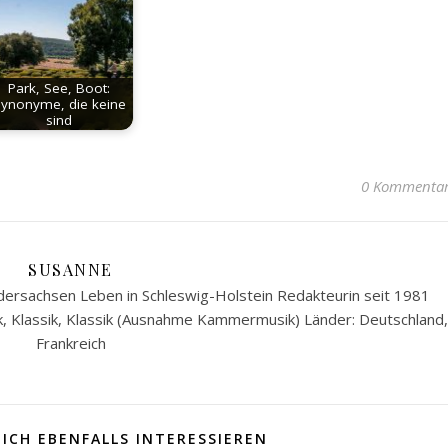
Park, See, Boot:
ynonyme, die keine
sind
0 Kommenta
SUSANNE
ersachsen Leben in Schleswig-Holstein Redakteurin seit 1981
k, Klassik, Klassik (Ausnahme Kammermusik) Länder: Deutschland,
Frankreich
ICH EBENFALLS INTERESSIEREN