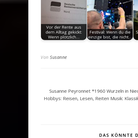
Vor der Rente aus
dem Alltag gekickt:
Festival: Wenn du die
S
Wenn plötzlich…
einzige bist, die nicht…
Von
Susanne
Susanne Peyronnet *1960 Wurzeln in Nied
Hobbys: Reisen, Lesen, Reiten Musik: Klassi
DAS KÖNNTE D