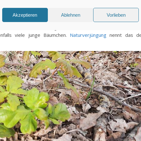
igens nicht nur mit Kastanien. Die Nüsse der
Birken
– ja, die heiß
Akzeptieren
Ablehnen
Vorlieben
immer wieder in unserem Garten, wo an den komischsten Stell
eimen Eicheln. Unter der großen Eiche, der ich
vor zehn Jahren e
nfalls viele junge Bäumchen.
Naturverjüngung
nennt das de