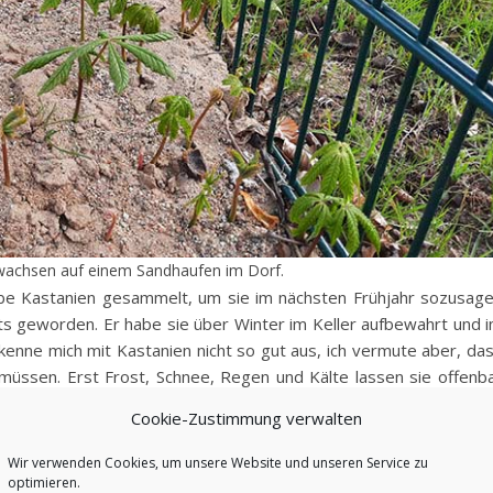
 wachsen auf einem Sandhaufen im Dorf.
habe Kastanien gesammelt, um sie im nächsten Frühjahr sozusag
hts geworden. Er habe sie über Winter im Keller aufbewahrt und 
 kenne mich mit Kastanien nicht so gut aus, ich vermute aber, da
müssen. Erst Frost, Schnee, Regen und Kälte lassen sie offenb
ls der Sandhaufen im Dorf. Und wer jemals beim Basteln Löcher 
Cookie-Zustimmung verwalten
 ihre Schale kurz nach dem Herunterfallen vom Baum ist.
Wir verwenden Cookies, um unsere Website und unseren Service zu
ichen keimen gut
optimieren.