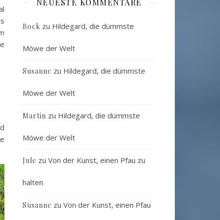
NEUESTE KOMMENTARE
al
us
zu
Hildegard, die dümmste
Bock
om
le
Möwe der Welt
zu
Hildegard, die dümmste
Susanne
Möwe der Welt
zu
Hildegard, die dümmste
Martin
nd
Möwe der Welt
ie
zu
Von der Kunst, einen Pfau zu
Jule
halten
zu
Von der Kunst, einen Pfau
Susanne