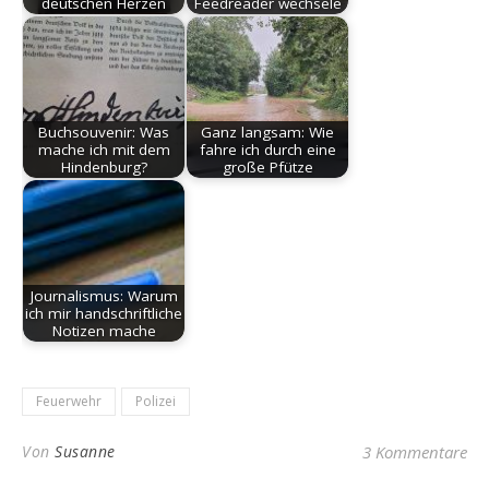
deutschen Herzen
Feedreader wechsele
Buchsouvenir: Was
Ganz langsam: Wie
mache ich mit dem
fahre ich durch eine
Hindenburg?
große Pfütze
Journalismus: Warum
ich mir handschriftliche
Notizen mache
Feuerwehr
Polizei
Von
Susanne
3 Kommentare