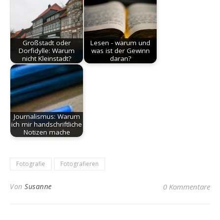
Großstadt oder
Lesen - warum und
Dorfidylle: Warum
was ist der Gewinn
nicht Kleinstadt?
daran?
Journalismus: Warum
ich mir handschriftliche
Notizen mache
Fotografie
Fotografieren
Von
Susanne
0 Kommentare