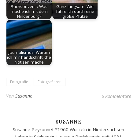
Buchsouvenir: Was
Ganz langsam: Wie
mache ich mit dem
fahre ich durch eine
Hindenburg?
große Pfütze
Journalismus: Warum
ich mir handschriftliche
Notizen mache
Fotografie
Fotografieren
Von
Susanne
6 Kommentare
SUSANNE
Susanne Peyronnet *1960 Wurzeln in Niedersachsen
Leben in Schleswig-Holstein Redakteurin seit 1981