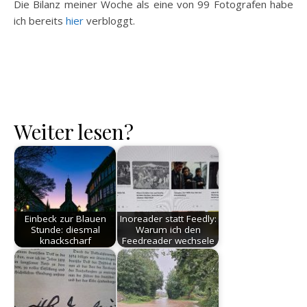
Die Bilanz meiner Woche als eine von 99 Fotografen habe
ich bereits
hier
verbloggt.
Weiter lesen?
Einbeck zur Blauen
Inoreader statt Feedly:
Stunde: diesmal
Warum ich den
knackscharf
Feedreader wechsele