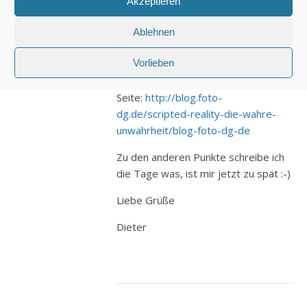
Akzeptieren
weil ich nicht in die Irre geführt
werden möchte. Über das Thema
Ablehnen
„Scripted Reality“ habe ich vor
Vorlieben
einigen Jahren einen Artikel
geschrieben. Zu finden auf dieser
Seite:
http://blog.foto-
dg.de/scripted-reality-die-wahre-
unwahrheit/blog-foto-dg-de
Zu den anderen Punkte schreibe ich
die Tage was, ist mir jetzt zu spät :-)
Liebe Grüße
Dieter