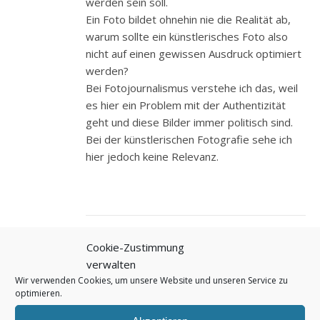
werden sein soll.
Ein Foto bildet ohnehin nie die Realität ab,
warum sollte ein künstlerisches Foto also
nicht auf einen gewissen Ausdruck optimiert
werden?
Bei Fotojournalismus verstehe ich das, weil
es hier ein Problem mit der Authentizität
geht und diese Bilder immer politisch sind.
Bei der künstlerischen Fotografie sehe ich
hier jedoch keine Relevanz.
Cookie-Zustimmung
DIETER G.
verwalten
11. AUGUST 2015 UM 00:57
Wir verwenden Cookies, um unsere Website und unseren Service zu
ANTWORTEN
optimieren.
Hallo Alex,