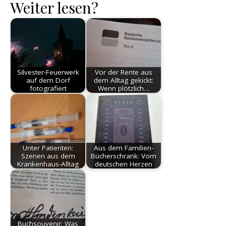
Weiter lesen?
Silvester-Feuerwerk
Vor der Rente aus
auf dem Dorf
dem Alltag gekickt:
fotografiert
Wenn plötzlich…
Unter Patienten:
Aus dem Familien-
Szenen aus dem
Bücherschrank: Vom
Krankenhaus-Alltag
deutschen Herzen
Buchsouvenir: Was