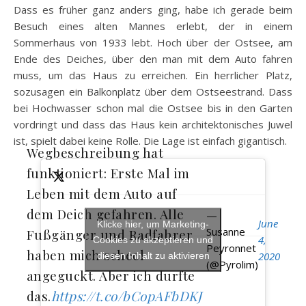
Dass es früher ganz anders ging, habe ich gerade beim
Besuch eines alten Mannes erlebt, der in einem
Sommerhaus von 1933 lebt. Hoch über der Ostsee, am
Ende des Deiches, über den man mit dem Auto fahren
muss, um das Haus zu erreichen. Ein herrlicher Platz,
sozusagen ein Balkonplatz über dem Ostseestrand. Dass
bei Hochwasser schon mal die Ostsee bis in den Garten
vordringt und dass das Haus kein architektonisches Juwel
ist, spielt dabei keine Rolle. Die Lage ist einfach gigantisch.
Wegbeschreibung hat
funktioniert: Erste Mal im
Leben mit dem Auto auf
dem Deich gefahren. Alle
—
June
Klicke hier, um Marketing-
Susanne
Fußgänger und Radfahrer
4,
Cookies zu akzeptieren und
Peyronnet
haben mich scheel
2020
diesen Inhalt zu aktivieren
(@Pyrolim)
angeguckt. Aber ich durfte
das.
https://t.co/bCopAFbDKJ