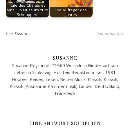
Cité des Climats et
Vins: Ein Museum zum
Die Aufreger des
Schnuppern
Jahres
Von
Susanne
0 Kommentare
SUSANNE
Susanne Peyronnet *1960 Wurzeln in Niedersachsen
Leben in Schleswig-Holstein Redakteurin seit 1981
Hobbys: Reisen, Lesen, Reiten Musik: Klassik, Klassik,
Klassik (Ausnahme Kammermusik) Länder: Deutschland,
Frankreich
EINE ANTWORT SCHREIBEN