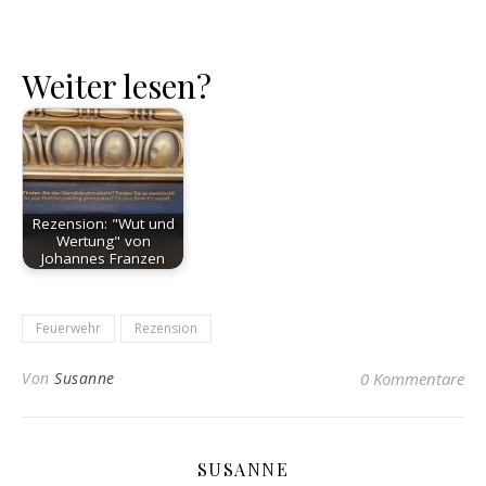
Weiter lesen?
Rezension: "Wut und
Wertung" von
Johannes Franzen
Feuerwehr
Rezension
Von
Susanne
0 Kommentare
SUSANNE