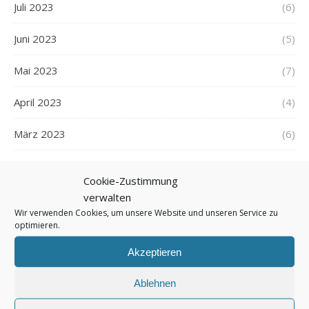
Juli 2023
(6)
Juni 2023
(5)
Mai 2023
(7)
April 2023
(4)
März 2023
(6)
Februar 2023
(5)
Cookie-Zustimmung
verwalten
Januar 2023
(6)
Wir verwenden Cookies, um unsere Website und unseren Service zu
optimieren.
Dezember 2022
(6)
Akzeptieren
November 2022
(6)
Ablehnen
Oktober 2022
(7)