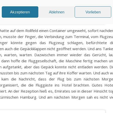
Akzeptieren
Ablehnen
Vorlieben
 hatte auf dem Rollfeld einen Container umgeweht, sofort nachd
n, musste der Finger, die Verbindung zum Terminal, vom Flugze
Finger könnte gegen das Flugzeug schlagen, befürchtete d
en auch die Gepäckklappen nicht geöffnet werden. Und ans Tank
n, warten, warten. Dazwischen immer wieder das Gerücht, la
ann hoffe die Fluggesellschaft, die Maschine fertig machen u
ch aufgetankt, aber das Gepäck konnte nicht entladen werden. D
ssten bis zum nächsten Tag auf ihre Koffer warten. Und auch w
 kam die Nachricht, dass der Flug bis zum nächsten Morg
ganisiert, die die Fluggäste ins Hotel brachten. Gutes Hote
ert. An der Rezeption hieß es, Emirates sei in dieser Hinsicht to
stürmischen Hamburg. Und am nächsten Morgen sah es nicht vi