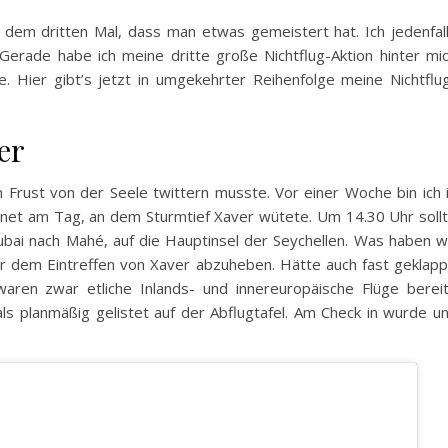
em dritten Mal, dass man etwas gemeistert hat. Ich jedenfal
. Gerade habe ich meine dritte große Nichtflug-Aktion hinter mi
. Hier gibt’s jetzt in umgekehrter Reihenfolge meine Nichtflu
er
en Frust von der Seele twittern musste. Vor einer Woche bin ich 
hnet am Tag, an dem Sturmtief Xaver wütete. Um 14.30 Uhr soll
bai nach Mahé, auf die Hauptinsel der Seychellen. Was haben w
or dem Eintreffen von Xaver abzuheben. Hätte auch fast geklapp
aren zwar etliche Inlands- und innereuropäische Flüge berei
ls planmäßig gelistet auf der Abflugtafel. Am Check in wurde u