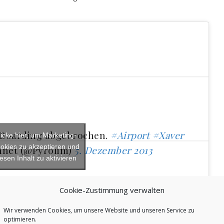
 Boarding abgebrochen.
#Airport
#Xaver
licke hier, um Marketing-
okies zu akzeptieren und
net (@Pyrolim)
5. Dezember 2013
iesen Inhalt zu aktivieren
Cookie-Zustimmung verwalten
Wir verwenden Cookies, um unsere Website und unseren Service zu
optimieren.