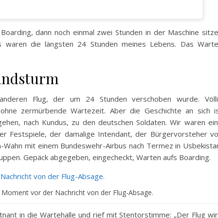
Boarding, dann noch einmal zwei Stunden in der Maschine sitz
as waren die längsten 24 Stunden meines Lebens. Das Wart
Sandsturm
nderen Flug, der um 24 Stunden verschoben wurde. Völl
hne zermürbende Wartezeit. Aber die Geschichte an sich i
gehen, nach Kundus, zu den deutschen Soldaten. Wir waren ei
er Festspiele, der damalige Intendant, der Bürgervorsteher v
Köln-Wahn mit einem Bundeswehr-Airbus nach Termez in Usbekista
uppen. Gepäck abgegeben, eingecheckt, Warten aufs Boarding.
r Moment vor der Nachricht von der Flug-Absage.
tnant in die Wartehalle und rief mit Stentorstimme: „Der Flug wi