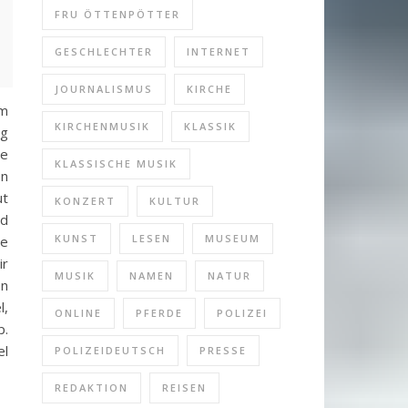
FRU ÖTTENPÖTTER
GESCHLECHTER
INTERNET
JOURNALISMUS
KIRCHE
em
KIRCHENMUSIK
KLASSIK
ug
ie
KLASSISCHE MUSIK
en
ut
KONZERT
KULTUR
nd
KUNST
LESEN
MUSEUM
ie
ir
MUSIK
NAMEN
NATUR
en
l,
ONLINE
PFERDE
POLIZEI
p.
el
POLIZEIDEUTSCH
PRESSE
REDAKTION
REISEN