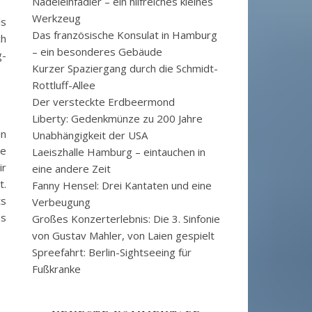
Nadeleinfädler – ein hilfreiches kleines
Werkzeug
ls
Das französische Konsulat in Hamburg
ch
– ein besonderes Gebäude
g-
Kurzer Spaziergang durch die Schmidt-
Rottluff-Allee
Der versteckte Erdbeermond
Liberty: Gedenkmünze zu 200 Jahre
in
Unabhängigkeit der USA
te
Laeiszhalle Hamburg – eintauchen in
ir
eine andere Zeit
t.
Fanny Hensel: Drei Kantaten und eine
ts
Verbeugung
ns
Großes Konzerterlebnis: Die 3. Sinfonie
von Gustav Mahler, von Laien gespielt
Spreefahrt: Berlin-Sightseeing für
Fußkranke