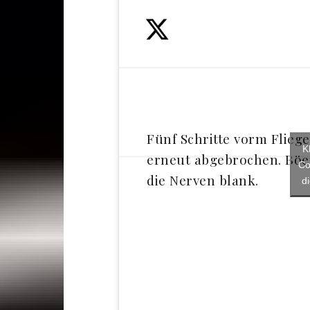
Fünf Schritte vorm Flieg
K
erneut abgebrochen. Böe
Co
die Nerven blank.
d