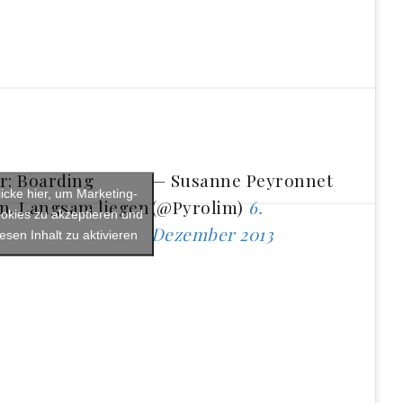
er: Boarding
— Susanne Peyronnet
licke hier, um Marketing-
n. Langsam liegen
(@Pyrolim)
6.
okies zu akzeptieren und
Dezember 2013
iesen Inhalt zu aktivieren