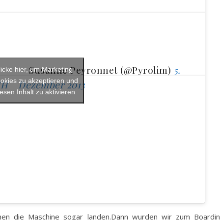
— Susanne Peyronnet (@Pyrolim)
5.
licke hier, um Marketing-
okies zu akzeptieren und
NH
Dezember 2013
iesen Inhalt zu aktivieren
sahen die Maschine sogar landen.Dann wurden wir zum Boardi