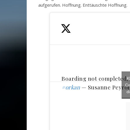
aufgerufen. Hoffnung. Enttäuschte Hoffnung.
Boarding not completed,
K
Co
#orkan
— Susanne Peyron
d