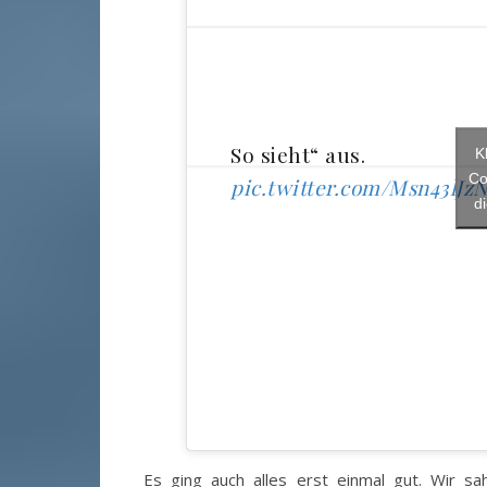
So sieht“ aus.
K
Co
pic.twitter.com/Msn43lJz
d
Es ging auch alles erst einmal gut. Wir 