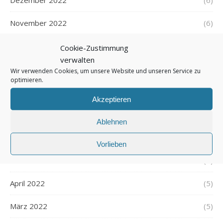
Dezember 2022
(6)
November 2022
(6)
Oktober 2022
(7)
Cookie-Zustimmung
verwalten
September 2022
(5)
Wir verwenden Cookies, um unsere Website und unseren Service zu
optimieren.
August 2022
(5)
Akzeptieren
Juli 2022
(6)
Ablehnen
Juni 2022
(6)
Vorlieben
Mai 2022
(7)
April 2022
(5)
März 2022
(5)