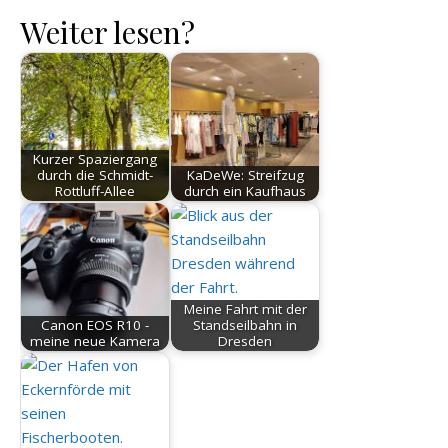
Weiter lesen?
Kurzer Spaziergang
durch die Schmidt-
KaDeWe: Streifzug
Rottluff-Allee
durch ein Kaufhaus
Meine Fahrt mit der
Canon EOS R10 -
Standseilbahn in
meine neue Kamera
Dresden