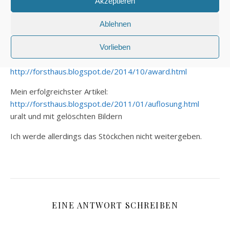
Akzeptieren
21. OKTOBER 2014 UM 22:25
ANTWORTEN
Ablehnen
Liebe Susanne,
heute habe ich es endlich geschafft, Deine Fragen zu
Vorlieben
beantworten:
http://forsthaus.blogspot.de/2014/10/award.html
Mein erfolgreichster Artikel:
http://forsthaus.blogspot.de/2011/01/auflosung.html
uralt und mit gelöschten Bildern
Ich werde allerdings das Stöckchen nicht weitergeben.
EINE ANTWORT SCHREIBEN