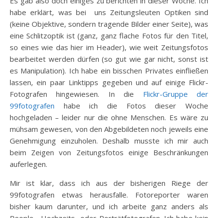
Es gab also doch einiges zu berichten in dieser Woche. Ich
habe erklärt, was bei uns Zeitungsleuten Optiken sind
(keine Objektive, sondern tragende Bilder einer Seite), was
eine Schlitzoptik ist (ganz, ganz flache Fotos für den Titel,
so eines wie das hier im Header), wie weit Zeitungsfotos
bearbeitet werden dürfen (so gut wie gar nicht, sonst ist
es Manipulation). Ich habe ein bisschen Privates einfließen
lassen, ein paar Linktipps gegeben und auf einige Flickr-
Fotografen hingewiesen. In die
Flickr-Gruppe der
99fotografen
habe ich die Fotos dieser Woche
hochgeladen – leider nur die ohne Menschen. Es wäre zu
mühsam gewesen, von den Abgebildeten noch jeweils eine
Genehmigung einzuholen. Deshalb musste ich mir auch
beim Zeigen von Zeitungsfotos einige Beschränkungen
auferlegen.
Mir ist klar, dass ich aus der bisherigen Riege der
99fotografen etwas herausfalle. Fotoreporter waren
bisher kaum darunter, und ich arbeite ganz anders als
People-, Hochzeits- oder Porträtfotografen. Ich habe kein