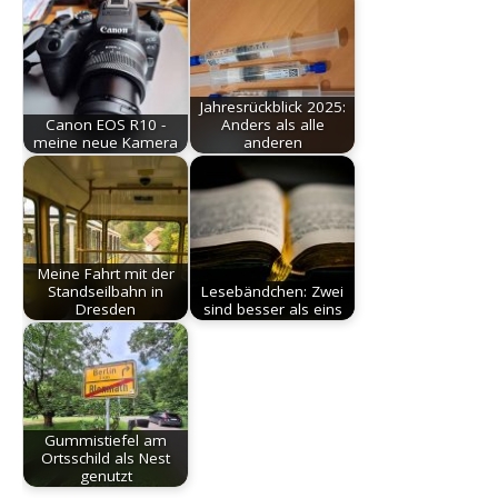
Jahresrückblick 2025:
Canon EOS R10 -
Anders als alle
meine neue Kamera
anderen
Meine Fahrt mit der
Standseilbahn in
Lesebändchen: Zwei
Dresden
sind besser als eins
Gummistiefel am
Ortsschild als Nest
genutzt