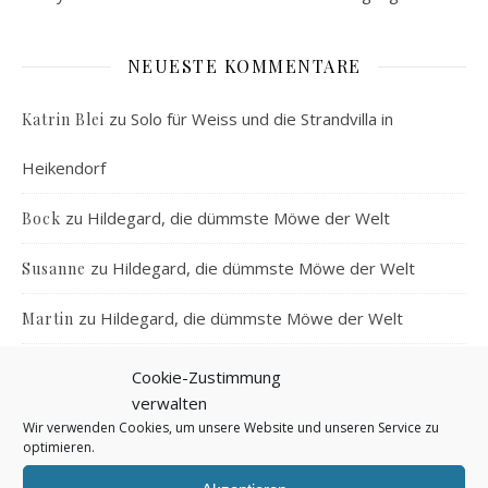
NEUESTE KOMMENTARE
zu
Solo für Weiss und die Strandvilla in
Katrin Blei
Heikendorf
zu
Hildegard, die dümmste Möwe der Welt
Bock
zu
Hildegard, die dümmste Möwe der Welt
Susanne
zu
Hildegard, die dümmste Möwe der Welt
Martin
zu
Von der Kunst, einen Pfau zu halten
Jule
Cookie-Zustimmung
verwalten
Wir verwenden Cookies, um unsere Website und unseren Service zu
optimieren.
SCHLAGWÖRTER