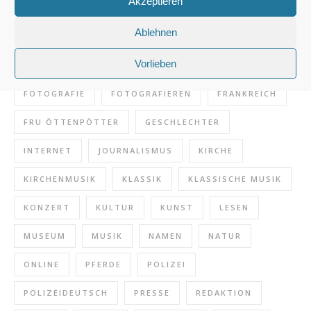
Akzeptieren
1000 FRAGEN
ARCHITEKTUR
AUSFLUGSTIPP
Ablehnen
BLOG
BUCHSOUVENIR
BÜCHER
CHOR
Vorlieben
DORFSPAZIERGANG
FEUERWEHR
FOTO
FOTOGRAFIE
FOTOGRAFIEREN
FRANKREICH
FRU ÖTTENPÖTTER
GESCHLECHTER
INTERNET
JOURNALISMUS
KIRCHE
KIRCHENMUSIK
KLASSIK
KLASSISCHE MUSIK
KONZERT
KULTUR
KUNST
LESEN
MUSEUM
MUSIK
NAMEN
NATUR
ONLINE
PFERDE
POLIZEI
POLIZEIDEUTSCH
PRESSE
REDAKTION