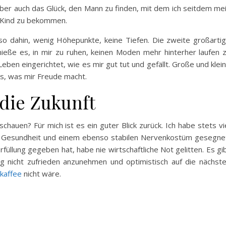
Aber auch das Glück, den Mann zu finden, mit dem ich seitdem me
n Kind zu bekommen.
o dahin, wenig Höhepunkte, keine Tiefen. Die zweite großarti
ieße es, in mir zu ruhen, keinen Moden mehr hinterher laufen 
eben eingerichtet, wie es mir gut tut und gefällt. Große und klei
es, was mir Freude macht.
die Zukunft
hauen? Für mich ist es ein guter Blick zurück. Ich habe stets vi
len Gesundheit und einem ebenso stabilen Nervenkostüm gesegne
rfüllung gegeben hat, habe nie wirtschaftliche Not gelitten. Es gi
g nicht zufrieden anzunehmen und optimistisch auf die nächst
kaffee
nicht wäre.