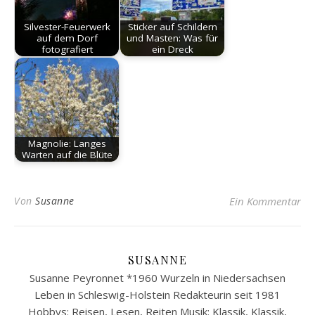
Silvester-Feuerwerk
Sticker auf Schildern
auf dem Dorf
und Masten: Was für
fotografiert
ein Dreck
Magnolie: Langes
Warten auf die Blüte
Von
Susanne
Ein Kommentar
SUSANNE
Susanne Peyronnet *1960 Wurzeln in Niedersachsen
Leben in Schleswig-Holstein Redakteurin seit 1981
Hobbys: Reisen, Lesen, Reiten Musik: Klassik, Klassik,