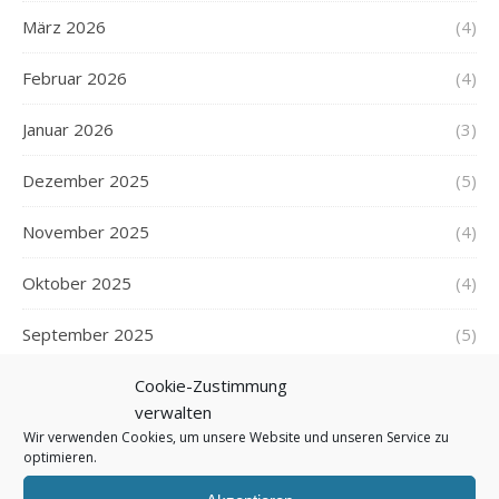
März 2026
(4)
Februar 2026
(4)
Januar 2026
(3)
Dezember 2025
(5)
November 2025
(4)
Oktober 2025
(4)
September 2025
(5)
Cookie-Zustimmung
August 2025
(5)
verwalten
Juli 2025
(5)
Wir verwenden Cookies, um unsere Website und unseren Service zu
optimieren.
Juni 2025
(5)