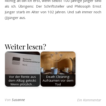
Richtig alt bin ich erst, wenn selbst 100-Jährige jünger sind
als ich. Übrigens: Der Schriftsteller und Philosoph Ernst
Jünger starb im Alter von 102 Jahren. Und sah immer noch
(J)jünger aus.
Weiter lesen?
Vor der Rente aus
Death Cleaning:
dem Alltag gekickt:
Aufräumen vor dem
Wenn plötzlich…
Tod
Von
Susanne
Ein Kommentar