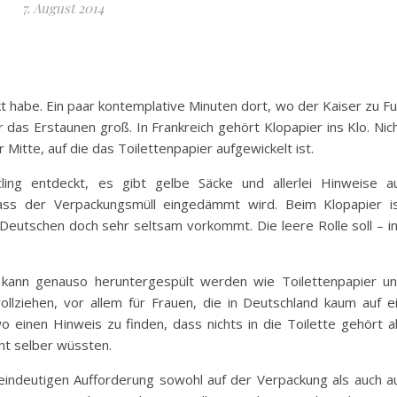
7. August 2014
kt habe. Ein paar kontemplative Minuten dort, wo der Kaiser zu F
 das Erstaunen groß. In Frankreich gehört Klopapier ins Klo. Nic
r Mitte, auf die das Toilettenpapier aufgewickelt ist.
ng entdeckt, es gibt gelbe Säcke und allerlei Hinweise a
dass der Verpackungsmüll eingedämmt wird. Beim Klopapier i
eutschen doch sehr seltsam vorkommt. Die leere Rolle soll – i
e kann genauso heruntergespült werden wie Toilettenpapier u
llziehen, vor allem für Frauen, die in Deutschland kaum auf e
 einen Hinweis zu finden, dass nichts in die Toilette gehört a
cht selber wüssten.
 eindeutigen Aufforderung sowohl auf der Verpackung als auch a