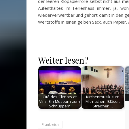
der leeren Klopapierrolle selbst nicht aus m
Aufenthaltes im Ferienhaus immer, ja, wohi
wiederverwertbar und gehört damit in den ge
Wertstoffe in einen gelben Sack, auch Papier.
Weiter lesen?
Cité des Climats et
Kirchenmusik zum
Vins: Ein Museum zum
Mitmachen: Bläser,
Schnuppern
Streicher,…
Frankreich