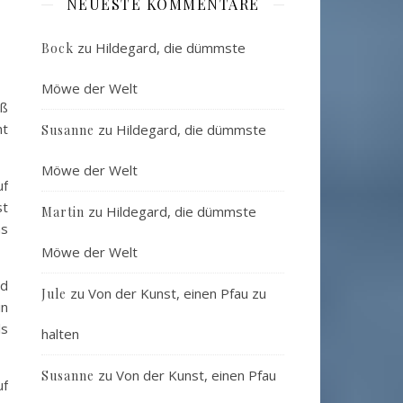
NEUESTE KOMMENTARE
zu
Hildegard, die dümmste
Bock
Möwe der Welt
uß
ht
zu
Hildegard, die dümmste
Susanne
Möwe der Welt
uf
st
zu
Hildegard, die dümmste
Martin
ns
Möwe der Welt
nd
zu
Von der Kunst, einen Pfau zu
Jule
in
ls
halten
zu
Von der Kunst, einen Pfau
Susanne
uf