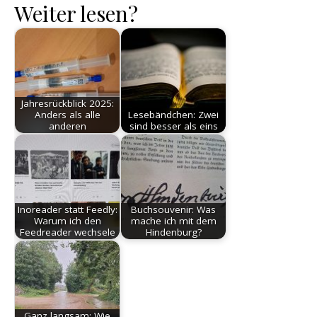
Weiter lesen?
Jahresrückblick 2025:
Anders als alle
Lesebändchen: Zwei
anderen
sind besser als eins
Inoreader statt Feedly:
Buchsouvenir: Was
Warum ich den
mache ich mit dem
Feedreader wechsele
Hindenburg?
Ganz langsam: Wie