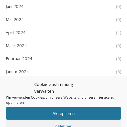
Juni 2024
(6)
Mai 2024
(6)
April 2024
(4)
März 2024
(6)
Februar 2024
(5)
Januar 2024
(6)
Cookie-Zustimmung
Dezember 2023
(5)
verwalten
November 2023
(5)
Wir verwenden Cookies, um unsere Website und unseren Service zu
optimieren.
Oktober 2023
(6)
Akzeptieren
September 2023
(5)
Ablehnen