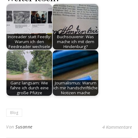
Inoreader statt Feedly:
Buchsouvenir: Was
Warum ich den
mache ich mit dem
Feedreader wechsele
Hindenburg?
Ganz langsam: Wie
Journalismus: Warum
fahre ich durch eine
ich mir handschriftliche
große Pfütze
Notizen mache
Blog
Von
Susanne
4 Kommentare