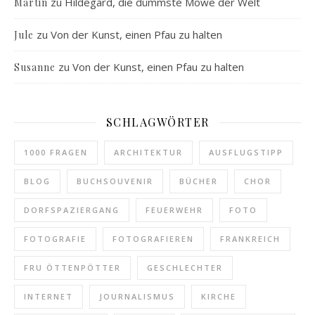
zu
Hildegard, die dümmste Möwe der Welt
Martin
zu
Von der Kunst, einen Pfau zu halten
Jule
zu
Von der Kunst, einen Pfau zu halten
Susanne
SCHLAGWÖRTER
1000 FRAGEN
ARCHITEKTUR
AUSFLUGSTIPP
BLOG
BUCHSOUVENIR
BÜCHER
CHOR
DORFSPAZIERGANG
FEUERWEHR
FOTO
FOTOGRAFIE
FOTOGRAFIEREN
FRANKREICH
FRU ÖTTENPÖTTER
GESCHLECHTER
INTERNET
JOURNALISMUS
KIRCHE