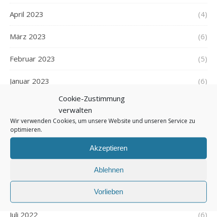
April 2023
(4)
März 2023
(6)
Februar 2023
(5)
Januar 2023
(6)
Cookie-Zustimmung
Dezember 2022
(6)
verwalten
Wir verwenden Cookies, um unsere Website und unseren Service zu
November 2022
(6)
optimieren.
Oktober 2022
(7)
Akzeptieren
September 2022
(5)
Ablehnen
Vorlieben
August 2022
(5)
Juli 2022
(6)