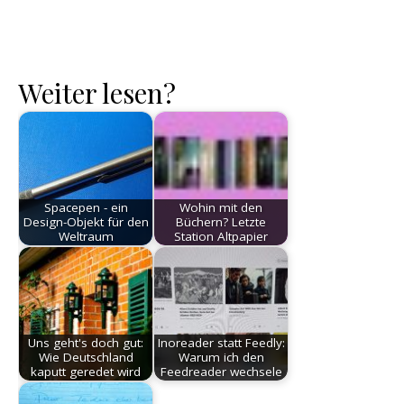
Weiter lesen?
Spacepen - ein
Wohin mit den
Design-Objekt für den
Büchern? Letzte
Weltraum
Station Altpapier
Uns geht's doch gut:
Inoreader statt Feedly:
Wie Deutschland
Warum ich den
kaputt geredet wird
Feedreader wechsele