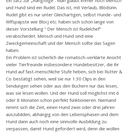
Ein Satz zur „Rangfolge“: Man glaubt immer noch Mensch
und Hund sind ein Rudel. Das ist, mit Verlaub, Blödsinn.
Rudel gibt es nur unter Gleichartigen, selbst Hunde- und
Wlfspäpste wie Blocj etc. haben sich schon lange von
dieser Vorstellung “ Der Mensch ist Rudelchef“
verabschiedet. Mensch und Hund sind eine
Zweckgemeinschaft und der Mensch sollte das Sagen
haben.
Ein Problem ist sicherlich die romatisch-verklärte Ansicht
vieler Tierfreunde insbesondere Hundebesitzer, die ihr
Hund auf fast-menschliche Stufe heben, sich bei Rütter &
Co. bestätigt sehen, weil sie nur 1:30 Clips in den
Sendungen sehen oder aus den Büchern nur das lesen,
was sie lesen wollen. Und der Hund soll möglichst mit 6
oder 8 Monaten schon perfekt funktionieren. Niemand
nimmt sich die Zeit, einen Hund zwei oder drei Jahren
auszubilden, abhängig von den Lebensphasen und dem
Hund dann auch noch eine sinnvolle Ausbildung zu
verpassen, damit Hund gefordert wird, denn die wollen