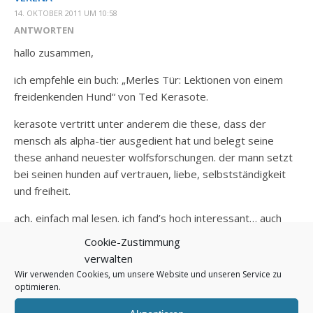
14. OKTOBER 2011 UM 10:58
ANTWORTEN
hallo zusammen,
ich empfehle ein buch: „Merles Tür: Lektionen von einem
freidenkenden Hund“ von Ted Kerasote.
kerasote vertritt unter anderem die these, dass der
mensch als alpha-tier ausgedient hat und belegt seine
these anhand neuester wolfsforschungen. der mann setzt
bei seinen hunden auf vertrauen, liebe, selbstständigkeit
und freiheit.
ach, einfach mal lesen. ich fand’s hoch interessant… auch
was seine ansichten von leinen angeht… je mehr
Cookie-Zustimmung
leinenzwang, desto unausgeglichener der hund. seh ich
verwalten
auch so… :-)
Wir verwenden Cookies, um unsere Website und unseren Service zu
optimieren.
liebe grüße
verena