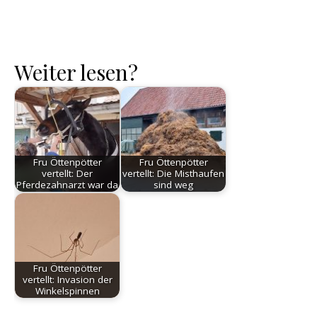
Weiter lesen?
Fru Öttenpötter
Fru Öttenpötter
vertellt: Der
vertellt: Die Misthaufen
Pferdezahnarzt war da
sind weg
Fru Öttenpötter
vertellt: Invasion der
Winkelspinnen