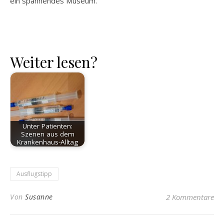
ein spannendes Museum.
Weiter lesen?
Unter Patienten:
Szenen aus dem
Krankenhaus-Alltag
Ausflugstipp
Von
Susanne
2 Kommentare