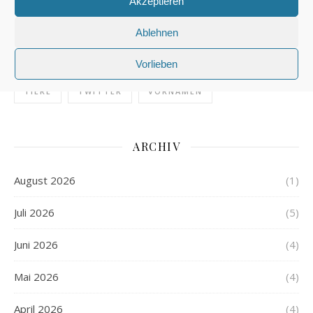
Akzeptieren
POLIZEIDEUTSCH
PRESSE
REDAKTION
Ablehnen
REISEN
REITEN
SCHREIBEN
SCHULE
Vorlieben
SPRACHE
STIL
STRASSENVERKEHR
TIERE
TWITTER
VORNAMEN
ARCHIV
August 2026
(1)
Juli 2026
(5)
Juni 2026
(4)
Mai 2026
(4)
April 2026
(4)