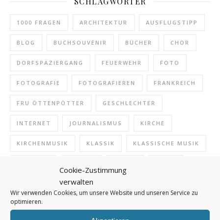
SCHLAGWÖRTER
1000 FRAGEN
ARCHITEKTUR
AUSFLUGSTIPP
BLOG
BUCHSOUVENIR
BÜCHER
CHOR
DORFSPAZIERGANG
FEUERWEHR
FOTO
FOTOGRAFIE
FOTOGRAFIEREN
FRANKREICH
FRU ÖTTENPÖTTER
GESCHLECHTER
INTERNET
JOURNALISMUS
KIRCHE
KIRCHENMUSIK
KLASSIK
KLASSISCHE MUSIK
KONZERT
KULTUR
KUNST
LESEN
Cookie-Zustimmung
verwalten
MUSEUM
MUSIK
NAMEN
NATUR
Wir verwenden Cookies, um unsere Website und unseren Service zu
optimieren.
ONLINE
PFERDE
POLIZEI