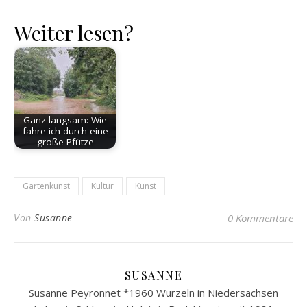
Weiter lesen?
Ganz langsam: Wie
fahre ich durch eine
große Pfütze
Gartenkunst
Kultur
Kunst
Von
Susanne
0 Kommentare
SUSANNE
Susanne Peyronnet *1960 Wurzeln in Niedersachsen