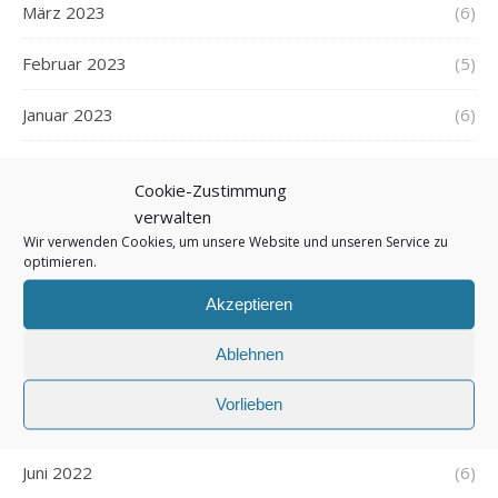
März 2023
(6)
Februar 2023
(5)
Januar 2023
(6)
Dezember 2022
(6)
Cookie-Zustimmung
verwalten
November 2022
(6)
Wir verwenden Cookies, um unsere Website und unseren Service zu
optimieren.
Oktober 2022
(7)
Akzeptieren
September 2022
(5)
Ablehnen
August 2022
(5)
Vorlieben
Juli 2022
(6)
Juni 2022
(6)