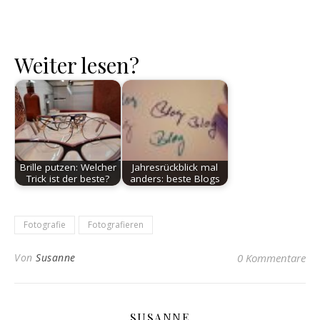
Weiter lesen?
Brille putzen: Welcher
Jahresrückblick mal
Trick ist der beste?
anders: beste Blogs
Fotografie
Fotografieren
Von
Susanne
0 Kommentare
SUSANNE