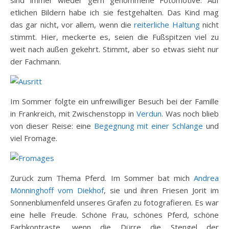
sind immer wieder gern genommene Fotomotive. Auf
etlichen Bildern habe ich sie festgehalten. Das Kind mag
das gar nicht, vor allem, wenn die
reiterliche Haltung
nicht
stimmt. Hier, meckerte es, seien die Fußspitzen viel zu
weit nach außen gekehrt. Stimmt, aber so etwas sieht nur
der Fachmann.
Im Sommer folgte ein unfreiwilliger Besuch bei der Famille
in Frankreich, mit Zwischenstopp in
Verdun
. Was noch blieb
von dieser Reise: eine
Begegnung mit einer Schlange
und
viel Fromage.
Zurück zum Thema Pferd. Im Sommer bat mich
Andrea
Mönninghoff vom Diekhof
, sie und ihren Friesen Jorit im
Sonnenblumenfeld unseres Grafen zu fotografieren. Es war
eine helle Freude. Schöne Frau, schönes Pferd, schöne
Farbkontraste, wenn die Dürre die Stengel der