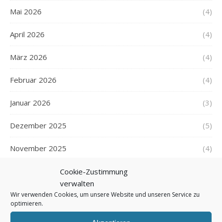
Mai 2026
(4)
April 2026
(4)
März 2026
(4)
Februar 2026
(4)
Januar 2026
(3)
Dezember 2025
(5)
November 2025
(4)
Oktober 2025
(4)
Cookie-Zustimmung
verwalten
September 2025
(5)
Wir verwenden Cookies, um unsere Website und unseren Service zu
optimieren.
August 2025
(5)