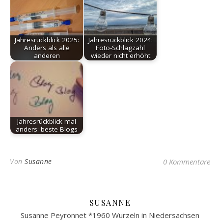
Jahresrückblick 2025:
Jahresrückblick 2024:
Anders als alle
Foto-Schlagzahl
anderen
wieder nicht erhöht
Jahresrückblick mal
anders: beste Blogs
Von
Susanne
0 Kommentare
SUSANNE
Susanne Peyronnet *1960 Wurzeln in Niedersachsen