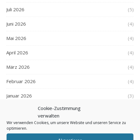
Juli 2026
(5)
Juni 2026
(4)
Mai 2026
(4)
April 2026
(4)
März 2026
(4)
Februar 2026
(4)
Januar 2026
(3)
Cookie-Zustimmung
Dezember 2025
(5)
verwalten
Wir verwenden Cookies, um unsere Website und unseren Service zu
November 2025
(4)
optimieren.
Oktober 2025
(4)