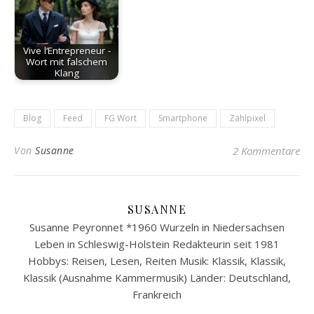
Vive l‘Entrepreneur -
Wort mit falschem
Klang
Blog
Feed
FG Wort
Smartphone
Zählpixel
Von
Susanne
2 Kommentare
SUSANNE
Susanne Peyronnet *1960 Wurzeln in Niedersachsen
Leben in Schleswig-Holstein Redakteurin seit 1981
Hobbys: Reisen, Lesen, Reiten Musik: Klassik, Klassik,
Klassik (Ausnahme Kammermusik) Länder: Deutschland,
Frankreich