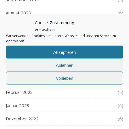
August 2023
(6)
Cookie-Zustimmung
Juli 2023
(6)
verwalten
Wir verwenden Cookies, um unsere Website und unseren Service zu
Juni 2023
(5)
optimieren.
Mai 2023
(7)
Akzeptieren
Ablehnen
April 2023
(4)
Vorlieben
März 2023
(6)
Februar 2023
(5)
Januar 2023
(6)
Dezember 2022
(6)