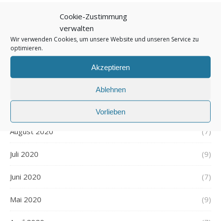
Cookie-Zustimmung
Januar 2021
(8)
verwalten
Wir verwenden Cookies, um unsere Website und unseren Service zu
Dezember 2020
(7)
optimieren.
November 2020
(9)
Akzeptieren
Oktober 2020
(9)
Ablehnen
September 2020
(7)
Vorlieben
August 2020
(7)
Juli 2020
(9)
Juni 2020
(7)
Mai 2020
(9)