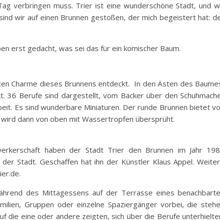
ag verbringen muss. Trier ist eine wunderschöne Stadt, und w
ind wir auf einen Brunnen gestoßen, der mich begeistert hat: d
n erst gedacht, was sei das für ein komischer Baum.
en Charme dieses Brunnens entdeckt. In den Ästen des Baume
kt. 36 Berufe sind dargestellt, vom Bäcker über den Schuhmach
Arbeit. Es sind wunderbare Miniaturen. Der runde Brunnen bietet v
 wird dann von oben mit Wassertropfen übersprüht.
rkerschaft haben der Stadt Trier den Brunnen im Jahr 19
der Stadt. Geschaffen hat ihn der Künstler Klaus Appel. Weite
ier.de.
während des Mittagessens auf der Terrasse eines benachbart
ilien, Gruppen oder einzelne Spaziergänger vorbei, die steh
uf die eine oder andere zeigten, sich über die Berufe unterhielte