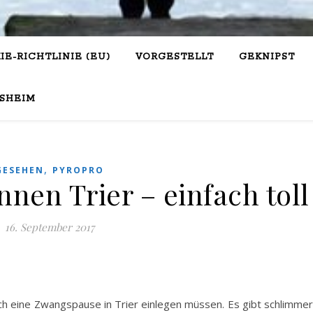
IE-RICHTLINIE (EU)
VORGESTELLT
GEKNIPST
SHEIM
,
GESEHEN
PYROPRO
en Trier – einfach toll
16. September 2017
ch eine Zwangspause in Trier einlegen müssen. Es gibt schlimme