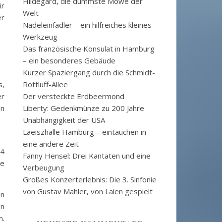
Hildegard, die dümmste Möwe der
ir
Welt
er
Nadeleinfädler – ein hilfreiches kleines
Werkzeug
Das französische Konsulat in Hamburg
– ein besonderes Gebäude
Kurzer Spaziergang durch die Schmidt-
s,
Rottluff-Allee
er
Der versteckte Erdbeermond
on
Liberty: Gedenkmünze zu 200 Jahre
Unabhängigkeit der USA
Laeiszhalle Hamburg – eintauchen in
eine andere Zeit
84
Fanny Hensel: Drei Kantaten und eine
re
Verbeugung
Großes Konzerterlebnis: Die 3. Sinfonie
von Gustav Mahler, von Laien gespielt
en
en
n.