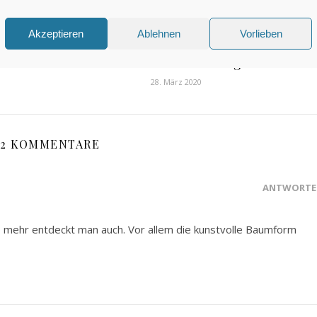
 2012
Akzeptieren
Ablehnen
Vorlieben
Schön anzusehen: Die
Lübecker Klughafenbrück
28. März 2020
2 KOMMENTARE
ANTWORTE
o mehr entdeckt man auch. Vor allem die kunstvolle Baumform