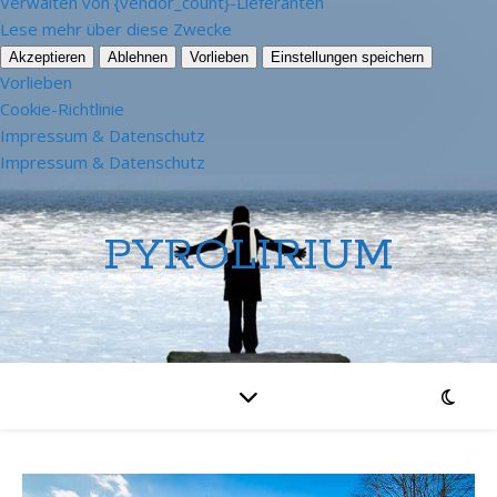
Verwalten von {vendor_count}-Lieferanten
Lese mehr über diese Zwecke
Akzeptieren
Ablehnen
Vorlieben
Einstellungen speichern
Vorlieben
Cookie-Richtlinie
Impressum & Datenschutz
Impressum & Datenschutz
PYROLIRIUM