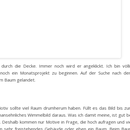
urch die Decke. Immer noch wird er angeklickt. Ich bin völl
t, noch ein Monatsprojekt zu beginnen. Auf der Suche nach d
em Baum gelandet.
otiv sollte viel Raum drumherum haben. Füllt es das Bild bis z
unansehnliches Wimmelbild daraus. Was ich damit meine, ist gut b
 Deshalb kommen nur Motive in Frage, die hoch aufragen und vi
in sehr freistehendes Gebäude oder eben ein Baum. Beim Ba