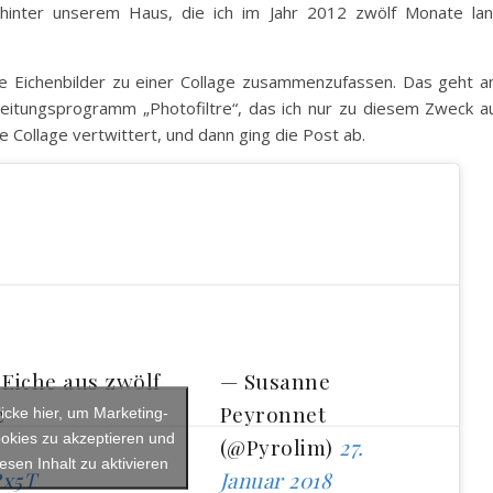
hinter unserem Haus, die ich im Jahr 2012 zwölf Monate la
die Eichenbilder zu einer Collage zusammenzufassen. Das geht 
beitungsprogramm „Photofiltre“, das ich nur zu diesem Zweck a
ge Collage vertwittert, und dann ging die Post ab.
Eiche aus zwölf
— Susanne
e
Peyronnet
licke hier, um Marketing-
okies zu akzeptieren und
(@Pyrolim)
27.
iesen Inhalt zu aktivieren
Rx5T
Januar 2018