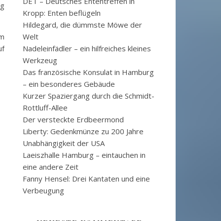
DET – Deutsches Ententreffen in
ng
Kropp: Enten beflügeln
Hildegard, die dümmste Möwe der
am
Welt
uf
Nadeleinfädler – ein hilfreiches kleines
Werkzeug
Das französische Konsulat in Hamburg
– ein besonderes Gebäude
Kurzer Spaziergang durch die Schmidt-
Rottluff-Allee
Der versteckte Erdbeermond
Liberty: Gedenkmünze zu 200 Jahre
Unabhängigkeit der USA
Laeiszhalle Hamburg – eintauchen in
eine andere Zeit
Fanny Hensel: Drei Kantaten und eine
Verbeugung