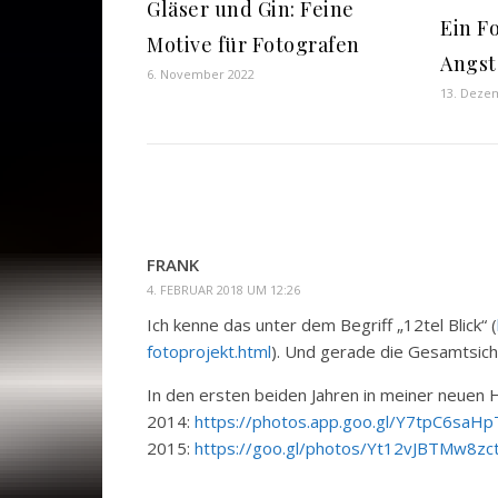
Gläser und Gin: Feine
Ein F
Motive für Fotografen
Angst
6. November 2022
13. Deze
FRANK
4. FEBRUAR 2018 UM 12:26
Ich kenne das unter dem Begriff „12tel Blick“ (
fotoprojekt.html
). Und gerade die Gesamtsicht
In den ersten beiden Jahren in meiner neuen 
2014:
https://photos.app.goo.gl/Y7tpC6saH
2015:
https://goo.gl/photos/Yt12vJBTMw8zc