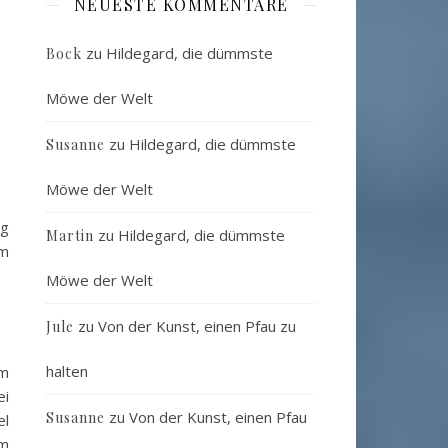
NEUESTE KOMMENTARE
zu
Hildegard, die dümmste
Bock
Möwe der Welt
zu
Hildegard, die dümmste
Susanne
Möwe der Welt
ig
zu
Hildegard, die dümmste
Martin
em
Möwe der Welt
zu
Von der Kunst, einen Pfau zu
Jule
halten
um
ei
zu
Von der Kunst, einen Pfau
Susanne
el
um