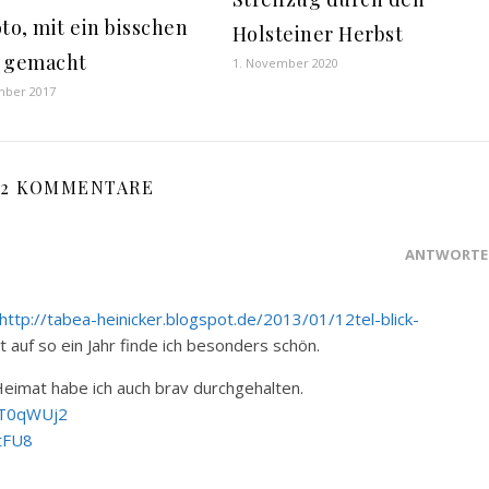
oto, mit ein bisschen
Holsteiner Herbst
 gemacht
1. November 2020
mber 2017
2 KOMMENTARE
ANTWORTE
http://tabea-heinicker.blogspot.de/2013/01/12tel-blick-
 auf so ein Jahr finde ich besonders schön.
Heimat habe ich auch brav durchgehalten.
pT0qWUj2
tFU8