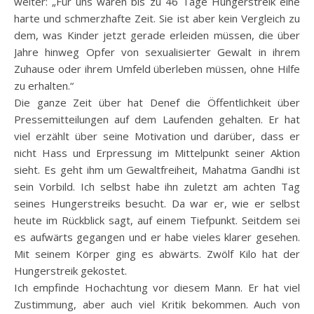
weiter: „Für uns waren bis zu 46 Tage Hungerstreik eine
harte und schmerzhafte Zeit. Sie ist aber kein Vergleich zu
dem, was Kinder jetzt gerade erleiden müssen, die über
Jahre hinweg Opfer von sexualisierter Gewalt in ihrem
Zuhause oder ihrem Umfeld überleben müssen, ohne Hilfe
zu erhalten.“
Die ganze Zeit über hat Denef die Öffentlichkeit über
Pressemitteilungen auf dem Laufenden gehalten. Er hat
viel erzählt über seine Motivation und darüber, dass er
nicht Hass und Erpressung im Mittelpunkt seiner Aktion
sieht. Es geht ihm um Gewaltfreiheit, Mahatma Gandhi ist
sein Vorbild. Ich selbst habe ihn zuletzt am achten Tag
seines Hungerstreiks besucht. Da war er, wie er selbst
heute im Rückblick sagt, auf einem Tiefpunkt. Seitdem sei
es aufwärts gegangen und er habe vieles klarer gesehen.
Mit seinem Körper ging es abwärts. Zwölf Kilo hat der
Hungerstreik gekostet.
Ich empfinde Hochachtung vor diesem Mann. Er hat viel
Zustimmung, aber auch viel Kritik bekommen. Auch von