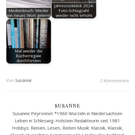
Jahresrückblick 2024:
Medienbruch: Wieder
Foto-Schlagzahl
ein neues Wort gelernt
wieder nicht erhöht
Mal wieder die
Bücherregale
durchforsten
Von
Susanne
2 Kommentare
SUSANNE
Susanne Peyronnet *1960 Wurzeln in Niedersachsen
Leben in Schleswig-Holstein Redakteurin seit 1981
Hobbys: Reisen, Lesen, Reiten Musik: Klassik, Klassik,