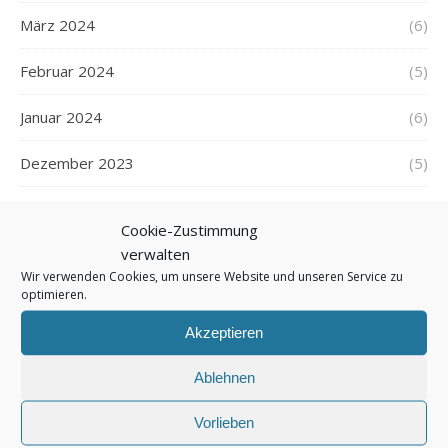
März 2024
(6)
Februar 2024
(5)
Januar 2024
(6)
Dezember 2023
(5)
November 2023
(5)
Cookie-Zustimmung
verwalten
Oktober 2023
(6)
Wir verwenden Cookies, um unsere Website und unseren Service zu
optimieren.
September 2023
(5)
Akzeptieren
August 2023
(6)
Ablehnen
Juli 2023
(6)
Vorlieben
Juni 2023
(5)