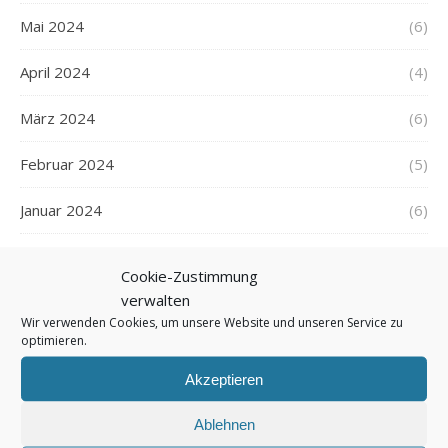
Mai 2024
(6)
April 2024
(4)
März 2024
(6)
Februar 2024
(5)
Januar 2024
(6)
Dezember 2023
(5)
Cookie-Zustimmung
verwalten
November 2023
(5)
Wir verwenden Cookies, um unsere Website und unseren Service zu
optimieren.
Oktober 2023
(6)
Akzeptieren
September 2023
(5)
Ablehnen
August 2023
(6)