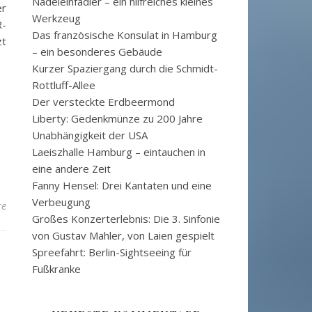
Nadeleinfädler – ein hilfreiches kleines
er
Werkzeug
R-
Das französische Konsulat in Hamburg
zt
– ein besonderes Gebäude
Kurzer Spaziergang durch die Schmidt-
Rottluff-Allee
Der versteckte Erdbeermond
Liberty: Gedenkmünze zu 200 Jahre
Unabhängigkeit der USA
Laeiszhalle Hamburg – eintauchen in
eine andere Zeit
Fanny Hensel: Drei Kantaten und eine
Verbeugung
re
Großes Konzerterlebnis: Die 3. Sinfonie
von Gustav Mahler, von Laien gespielt
Spreefahrt: Berlin-Sightseeing für
Fußkranke