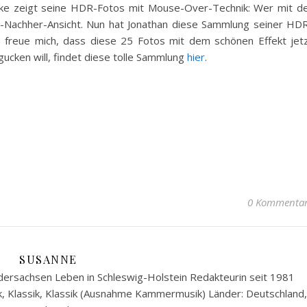
rke zeigt seine HDR-Fotos mit Mouse-Over-Technik: Wer mit d
er-Nachher-Ansicht. Nun hat Jonathan diese Sammlung seiner HD
h freue mich, dass diese 25 Fotos mit dem schönen Effekt jet
gucken will, findet diese tolle Sammlung
hier
.
0 Kommenta
SUSANNE
ersachsen Leben in Schleswig-Holstein Redakteurin seit 1981
k, Klassik, Klassik (Ausnahme Kammermusik) Länder: Deutschland,