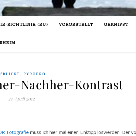
IE-RICHTLINIE (EU)
VORGESTELLT
GEKNIPST
SHEIM
,
EKLICKT
PYROPRO
her-Nachher-Kontrast
23. April 2012
DR-Fotografie
muss ich hier mal einen Linktipp loswerden. Der v