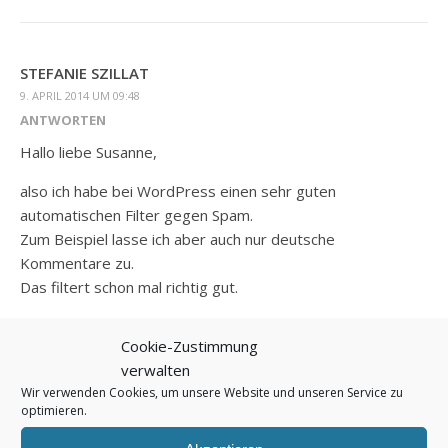
STEFANIE SZILLAT
9. APRIL 2014 UM 09:48
ANTWORTEN
Hallo liebe Susanne,
also ich habe bei WordPress einen sehr guten
automatischen Filter gegen Spam.
Zum Beispiel lasse ich aber auch nur deutsche
Kommentare zu.
Das filtert schon mal richtig gut.
Und dann gebe ich dir vollkommen Recht mit Captcha, es
Cookie-Zustimmung
kann nerven.
verwalten
Aber wenn es über Hand nimmt mit dem Spam, dann
Wir verwenden Cookies, um unsere Website und unseren Service zu
würde ich da nicht lange fackeln.
optimieren.
Dir und deinem Blog jedenfalls alles Gute und weiterhin