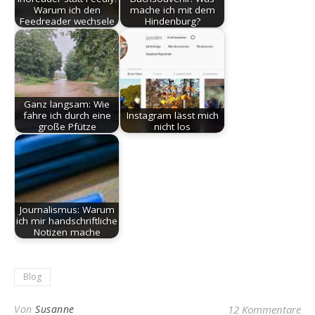
Warum ich den
mache ich mit dem
Feedreader wechsele
Hindenburg?
Ganz langsam: Wie
fahre ich durch eine
Instagram lässt mich
große Pfütze
nicht los
Journalismus: Warum
ich mir handschriftliche
Notizen mache
Blog
Von
Susanne
12 Kommentare