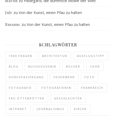
zu
Hildegard, die dümmste Möwe der Welt
Martin
zu
Von der Kunst, einen Pfau zu halten
Jule
zu
Von der Kunst, einen Pfau zu halten
Susanne
SCHLAGWÖRTER
1000 FRAGEN
ARCHITEKTUR
AUSFLUGSTIPP
BLOG
BUCHSOUVENIR
BÜCHER
CHOR
DORFSPAZIERGANG
FEUERWEHR
FOTO
FOTOGRAFIE
FOTOGRAFIEREN
FRANKREICH
FRU ÖTTENPÖTTER
GESCHLECHTER
INTERNET
JOURNALISMUS
KIRCHE