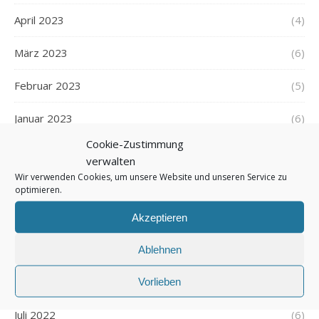
April 2023
(4)
März 2023
(6)
Februar 2023
(5)
Januar 2023
(6)
Cookie-Zustimmung
Dezember 2022
(6)
verwalten
Wir verwenden Cookies, um unsere Website und unseren Service zu
November 2022
(6)
optimieren.
Oktober 2022
(7)
Akzeptieren
September 2022
(5)
Ablehnen
August 2022
Vorlieben
(5)
Juli 2022
(6)